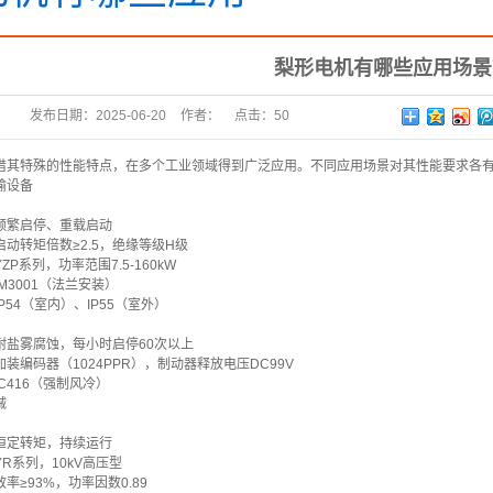
梨形电机有哪些应用场景
发布日期：
2025-06-20
作者：
点击：
50
借其特殊的性能特点，在多个工业领域得到广泛应用。不同应用场景对其性能要求各
输设备
频繁启停、重载启动
动转矩倍数≥2.5，绝缘等级H级
P系列，功率范围7.5-160kW
M3001（法兰安装）
P54（室内）、IP55（室外）
耐盐雾腐蚀，每小时启停60次以上
装编码器（1024PPR），制动器释放电压DC99V
C416（强制风冷）
械
恒定转矩，持续运行
R系列，10kV高压型
率≥93%，功率因数0.89