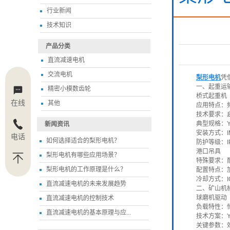
行业新闻
技术知识
场景？
产品分类
直流减速电机
交流电机
梨形电机
凭
一、起重运
精密小模数齿轮
桥式起重机
在线
其他
应用特点：
技术要求：启
典型规格：YZ
新闻资讯
安装方式：I
电话
如何选择适合的梨形电机？
防护等级：I
港口吊具
梨形电机有哪些应用场景？
特殊要求：
梨形电机的工作原理是什么？
配置特点：加
冷却方式：I
直流减速电机的未来发展趋势
二、矿山机
球磨机驱动
直流减速电机的控制技术
负载特性：
直流减速电机的基本原理与应...
技术方案：Y
关键参数：效