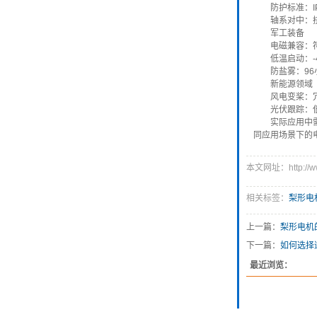
防护标准：I
轴系对中：
军工装备
电磁兼容：符
低温启动：-
防盐雾：96
新能源领域
风电变桨：冗
光伏跟踪：低
实际应用中
同应用场景下的
本文网址：http://www
相关标签：
梨形电
上一篇：
梨形电机
下一篇：
如何选择
最近浏览：