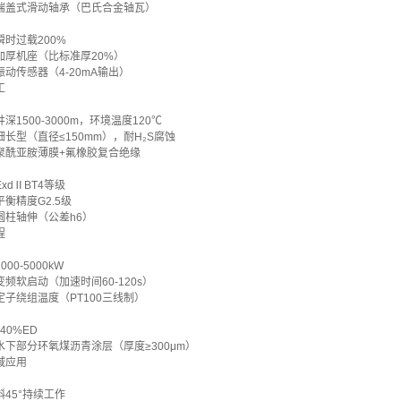
端盖式滑动轴承（巴氏合金轴瓦）
时过载200%
加厚机座（比标准厚20%）
动传感器（4-20mA输出）
工
深1500-3000m，环境温度120℃
长型（直径≤150mm），耐H₂S腐蚀
聚酰亚胺薄膜+氟橡胶复合绝缘
xdⅡBT4等级
衡精度G2.5级
圆柱轴伸（公差h6）
程
00-5000kW
频软启动（加速时间60-120s）
子绕组温度（PT100三线制）
40%ED
下部分环氧煤沥青涂层（厚度≥300μm）
域应用
45°持续工作