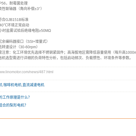
P56，耐霉菌处理
挠性联轴器（角向补偿±3°）
合GJB151B标准
40℃环境正常启动
小时盐雾试验后绝缘电阻≥50MΩ
余编码器接口（SSI+增量式）
转速设计（30-60rpm）
需注意：化工环境优先选择不锈钢紧固件；高海拔地区需降低容量使用（每升高1000
电机选型需进行详细的负荷特性分析，包括启动频次、负载惯性、环境条件等参数。
.linomotor.com/news/487.html
机
,
咖啡机电机
,
直流减速电机
的工作原理是什么？
适合的梨形电机？