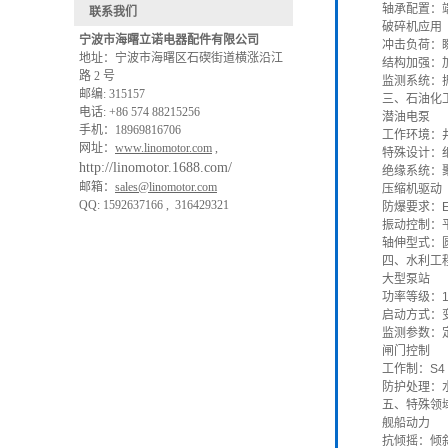
轴承配置：
联系我们
破碎机应用
宁波市海曙立诺电器配件有限公司
冲击负荷：瞬
地址：宁波市海曙区⽯碶街道横涨沿江
结构加强：
路 2 号
监测系统：振
邮编: 315157
三、石油化
电话: +86 574 88215256
潜油电泵
手机：18969816706
工作环境：井
网址：
www.linomotor.com
,
特殊设计：细
http://linomotor.1688.com/
绝缘系统：
邮箱：
sales@linomotor.com
压缩机驱动
QQ: 1592637166 , 316429321
防爆要求：E
振动控制：平
轴伸型式：
四、水利工
大型泵站
功率等级：10
启动方式：变
监测参数：定
闸门控制
工作制：S4 
防护处理：水
五、特殊领
舰船动力
抗倾摇：倾斜