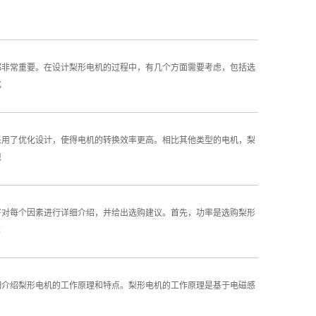
都非常重要。在设计梨形电机的过程中，有几个方面需要考虑，包括选
化
采用了优化设计，使得电机的转换效率更高。相比其他类型的电机，梨
现
将对每个因素进行详细介绍，并给出选购建议。首先，功率是选购梨形
求
细介绍梨形电机的工作原理和特点。梨形电机的工作原理是基于电磁感
，