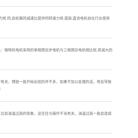
力矩.同,齿轮箱同减速比提供同转速力矩.提高,直流电机自化行业使用
：咖啡机电机采用的单相感应步电机与三相感应电机相比较,其诚大的
有关，锈斑一般开始出现的并不多，如果不加以处理的话，将会导致
要
比如油温过高的现象，这往往与操作不当有关，油温过高一般会造成
下