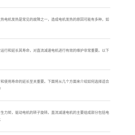
发热电机发热是常见的故障之一，造成电机发热的原因可能有多种，如
常运行和延长其寿命，对直流减速电机进行有效的维护非常重要。以下
行和使用寿命的延长至关重要。下面将从几个方面来介绍如何选择适合
即
产生力矩，驱动电机的转子旋转。直流减速电机的主要组成部分包括电
芯