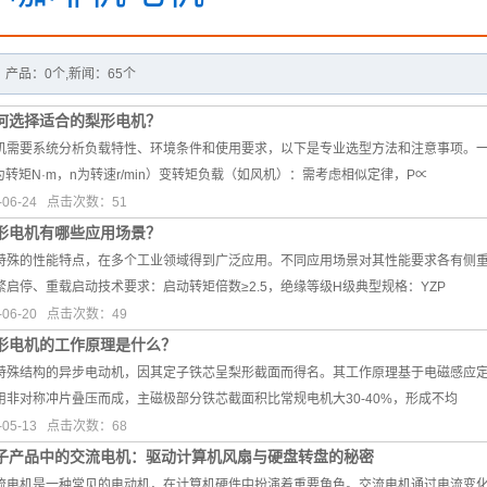
产品：0个,新闻：65个
何选择适合的梨形电机？
机需要系统分析负载特性、环境条件和使用要求，以下是专业选型方法和注意事项。
0（T为转矩N·m，n为转速r/min）变转矩负载（如风机）：需考虑相似定律，P∝
06-24 点击次数：51
形电机有哪些应用场景？
特殊的性能特点，在多个工业领域得到广泛应用。不同应用场景对其性能要求各有侧
启停、重载启动技术要求：启动转矩倍数≥2.5，绝缘等级H级典型规格：YZP
06-20 点击次数：49
形电机的工作原理是什么？
特殊结构的异步电动机，因其定子铁芯呈梨形截面而得名。其工作原理基于电磁感应
用非对称冲片叠压而成，主磁极部分铁芯截面积比常规电机大30-40%，形成不均
05-13 点击次数：68
子产品中的交流电机：驱动计算机风扇与硬盘转盘的秘密
流电机是一种常见的电动机，在计算机硬件中扮演着重要角色。交流电机通过电流变