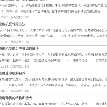
产生的措施有： 1．在轴端安装接地碳刷，使接地碳刷可靠接地，并且与转轴可靠接
 2．为防止磁不平衡等原因产生轴电流，在非轴伸端的轴承座和轴承支架处加绝
12-25 点击次数：253
流电机反转的方法
操作要求和操作方法，大家了解多少呢？设备在进行使用的时候，有时会需要进行反
电枢两端电压反接，改变电枢电流的方向。 （2）改变励磁绕组的极性，即改变
11-13 点击次数：254
流电机受潮后应该如何解决
十分广泛，在各个行业中都有所应用，为了使设备更好地发挥作用，在使用时应该规
设备性能，但是万一受潮，我们应该如何处理呢？ 一、电机干燥法： 直流电
11-13 点击次数：140
流减速电机的保养
机的广泛应用，该如何正确对电机进行保养和维护，是大家都比较关心的话题。为
 1、外表的保养 ①清洗车床外表面及各罩盖，保持其内、外清洁，无锈蚀，无
08-06 点击次数：492
流电动机的结构和特点
微型直流电动机典型产品，具有良好的电气、机械性能及其一致性。 由于体积和电刷换