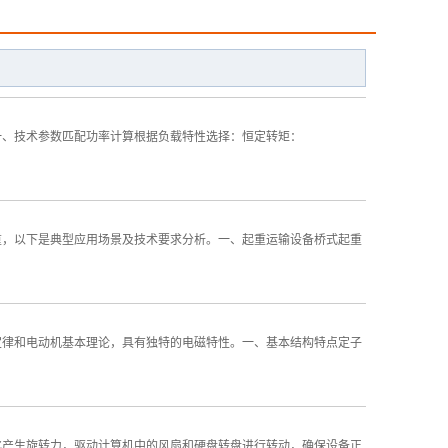
一、技术参数匹配功率计算根据负载特性选择：恒定转矩：
重，以下是典型应用场景及技术要求分析。一、起重运输设备桥式起重
定律和电动机基本理论，具有独特的电磁特性。一、基本结构特点定子
化产生旋转力，驱动计算机中的风扇和硬盘转盘进行转动，确保设备正