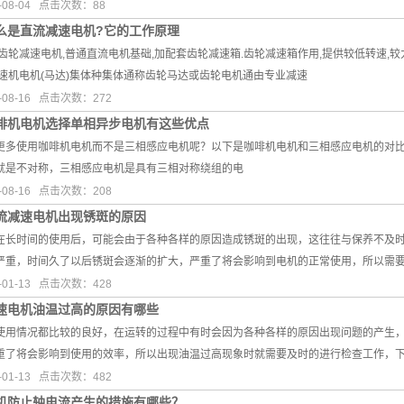
08-04 点击次数：88
么是直流减速电机?它的工作原理
齿轮减速电机,普通直流电机基础,加配套齿轮减速箱.齿轮减速箱作用,提供较低转速,较
减速机电机(马达)集体种集体通称齿轮马达或齿轮电机通由专业减速
08-16 点击次数：272
啡机电机选择单相异步电机有这些优点
更多使用咖啡机电机而不是三相感应电机呢？以下是咖啡机电机和三相感应电机的对比
就是不对称，三相感应电机是具有三相对称绕组的电
08-16 点击次数：208
流减速电机出现锈斑的原因
长时间的使用后，可能会由于各种各样的原因造成锈斑的出现，这往往与保养不及时
严重，时间久了以后锈斑会逐渐的扩大，严重了将会影响到电机的正常使用，所以需
01-13 点击次数：428
速电机油温过高的原因有哪些
用情况都比较的良好，在运转的过程中有时会因为各种各样的原因出现问题的产生，
重了将会影响到使用的效率，所以出现油温过高现象时就需要及时的进行检查工作，
01-13 点击次数：482
机防止轴电流产生的措施有哪些？