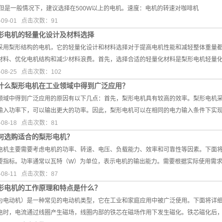
，但是一般情况下，建议选择在500W以上的电机。速度：电机的转速对咖啡机
09-01 点击次数：91
形电机的轻量化设计及材料选择
采用梨形结构的电机，它的轻量化设计和材料选择对于提高电机性能和减轻整体重量
材料、优化电机结构和减少材料浪费。首先，选择合适的轻量化材料是梨形电机轻量
08-25 点击次数：102
什么梨形电机在工业领域中得到广泛应用？
领域中得到广泛应用的原因有以下几点：首先，梨形电机具有较高的效率。梨形电机
输入功率下，可以输出更大的功率。因此，梨形电机可以在相同的电力输入条件下实
08-18 点击次数：81
何选购适合的梨形电机？
电机主要需要考虑电机的功率、转速、电压、负载能力、效率和可靠性等因素。下面
要指标。功率通常以瓦特（W）为单位，表示电机的输出能力。需要根据实际使用需
08-11 点击次数：87
形电机的工作原理和特点是什么？
为电动机）是一种常见的电动机类型，它在工业和家庭应用中被广泛使用。下面将详
电时，电流通过线圈产生磁场，线圈内部的铁芯在磁场作用下发生磁化。铁芯磁化后