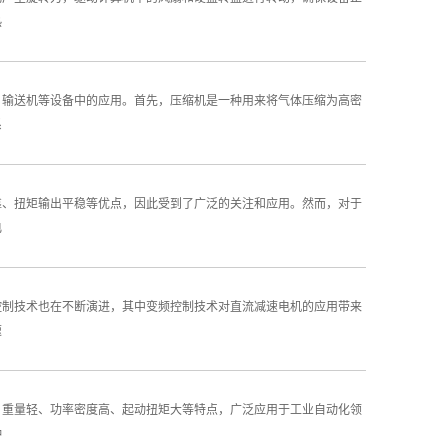
热
、输送机等设备中的应用。首先，压缩机是一种用来将气体压缩为高密
系
靠、扭矩输出平稳等优点，因此受到了广泛的关注和应用。然而，对于
电
控制技术也在不断演进，其中变频控制技术对直流减速电机的应用带来
速
、重量轻、功率密度高、起动扭矩大等特点，广泛应用于工业自动化领
种