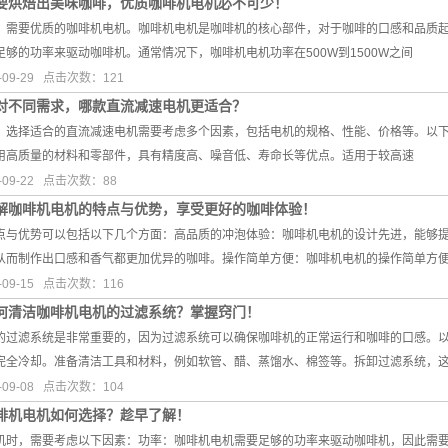
要烘焙出美味咖啡，优质咖啡机电机必不可少！
，需要优质的咖啡机电机。咖啡机电机是咖啡机的核心部件，对于咖啡的口感和品质
够的功率来驱动咖啡机。通常情况下，咖啡机电机功率在500W到1500W之间
09-29 点击次数：121
对不同需求，哪款直流减速电机更适合？
，选择适合的直流减速电机需要考虑多个因素，包括电机的规格、性能、价格等。以下
用高质量的材料和零部件，具有精度高、噪音低、寿命长等优点。适用于较高速
09-22 点击次数：88
解咖啡机电机的特点与优势，享受更好的咖啡体验！
点与优势可以包括以下几个方面：高品质的冲泡体验：咖啡机电机的设计先进，能够
从而制作出口感和香气都更加优异的咖啡。操作简单方便：咖啡机电机的操作简单方
09-15 点击次数：116
何清洁咖啡机电机的过滤系统？掌握窍门！
的过滤系统是非常重要的，因为过滤系统可以确保咖啡机的正常运行和咖啡的口感。
完全冷却。准备清洁工具和材料，例如软管、醋、蒸馏水、棉签等。拆卸过滤系统，
09-08 点击次数：104
啡机电机如何选择？趁早了解！
机时，需要考虑以下因素：功率：咖啡机电机需要足够的功率来驱动咖啡机，因此需要