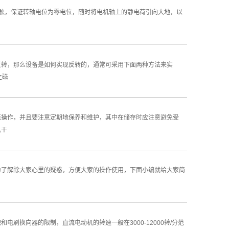
触，保证转轴电位为零电位，随时将电机轴上的静电荷引向大地，以
转，那么设备是如何实现反转的，通常可采用下面两种方法来实
主磁
范操作，并且要注意定期地保养和维护，其中在储存时应注意避免受
机干
了解除大家心里的疑惑，方便大家的操作使用，下面小编就给大家简
向器的限制，直流电动机的转速一般在3000-12000转/分范