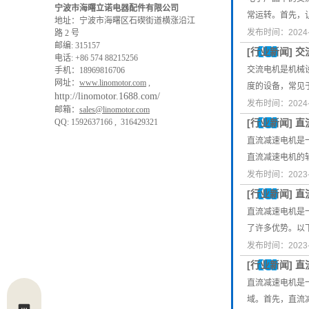
宁波市海曙立诺电器配件有限公司
常运转。首先，
地址：宁波市海曙区⽯碶街道横涨沿江
发布时间：2024-
路 2 号
邮编: 315157
[
行业新闻
]
交
电话: +86 574 88215256
交流电机是机械
手机：18969816706
网址：
www.linomotor.com
,
度的设备，常见
http://linomotor.1688.com/
发布时间：2024-
邮箱：
sales@linomotor.com
QQ: 1592637166 , 316429321
[
行业新闻
]
直
直流减速电机是
直流减速电机的
发布时间：2023-
[
行业新闻
]
直
直流减速电机是
了许多优势。以
发布时间：2023-
[
行业新闻
]
直
直流减速电机是
域。首先，直流