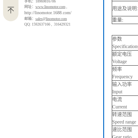
手机：18969816706
网址：
www.linomotor.com
,
用途及说明
http://linomotor.1688.com/
邮箱：
sales@linomotor.com
重量:
QQ: 1592637166 , 316429321
参数
Specification
额定电压
Voltage
频率
Frequency
输入功率
Input
电流
Current
转速范围
Speed range
速比范围
Gear ratio