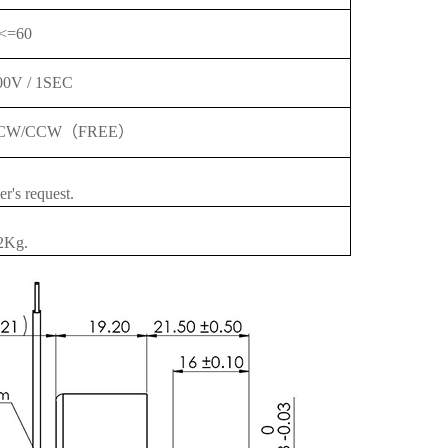
<=60
0V / 1SEC
CW/CCW（FREE）
r's request.
22Kg.