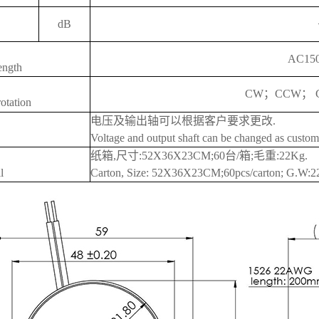
dB
AC150
rength
CW；CCW； 
rotation
电压及输出轴可以根据客户要求更改.
Voltage and output shaft can be changed as custome
纸箱,尺寸:52X36X23CM;60台/箱;毛重:22Kg.
l
Carton, Size: 52X36X23CM;60pcs/carton; G.W: